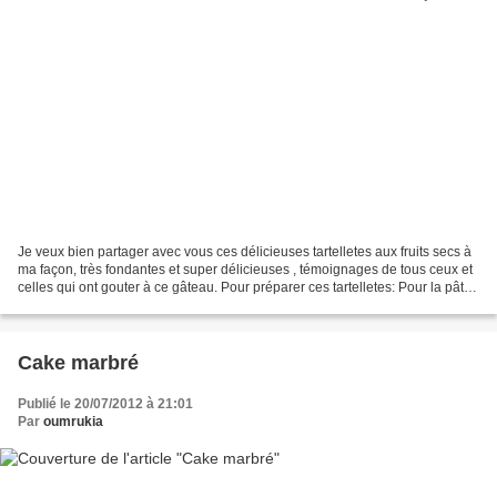
Je veux bien partager avec vous ces délicieuses tartelletes aux fruits secs à
ma façon, très fondantes et super délicieuses , témoignages de tous ceux et
celles qui ont gouter à ce gâteau. Pour préparer ces tartelletes: Pour la pâte
sablée : (moi, j'ai...
Cake marbré
Publié le 20/07/2012 à 21:01
Par
oumrukia