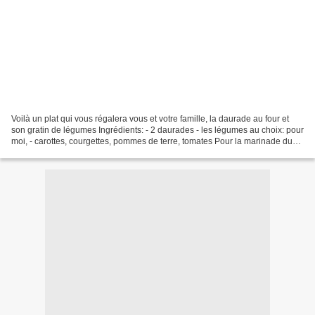
Voilà un plat qui vous régalera vous et votre famille, la daurade au four et
son gratin de légumes Ingrédients: - 2 daurades - les légumes au choix: pour
moi, - carottes, courgettes, pommes de terre, tomates Pour la marinade du
poisson: - 3 càs d'huile...