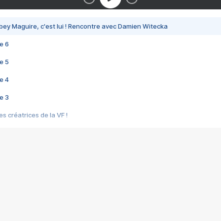
bey Maguire, c'est lui ! Rencontre avec Damien Witecka
e 6
e 5
e 4
e 3
s créatrices de la VF !
e 2
e 1
e Mektoub My Love arrive enfin ! Rencontre avec Shaïn Boumedine et Sal
i : après Toni en famille
elle réalise le bouleversant Dites lui que je l'aime