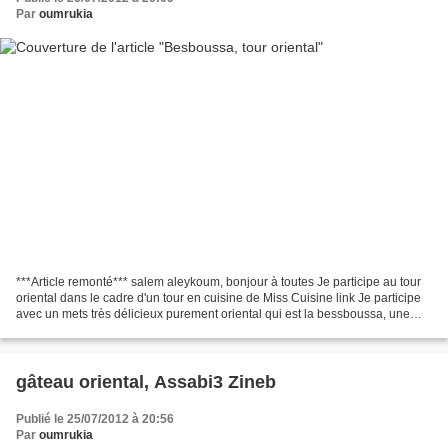
Par
oumrukia
***Article remonté*** salem aleykoum, bonjour à toutes Je participe au tour
oriental dans le cadre d'un tour en cuisine de Miss Cuisine link Je participe
avec un mets très délicieux purement oriental qui est la bessboussa, une
recette que j'ai testé du...
gâteau oriental, Assabi3 Zineb
Publié le 25/07/2012 à 20:56
Par
oumrukia