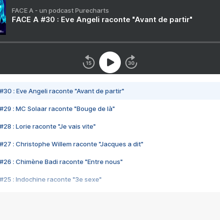
FACE A - un podcast Purecharts
FACE A #30 : Eve Angeli raconte "Avant de partir"
#30 : Eve Angeli raconte "Avant de partir"
#29 : MC Solaar raconte "Bouge de là"
28 : Lorie raconte "Je vais vite"
#27 : Christophe Willem raconte "Jacques a dit"
#26 : Chimène Badi raconte "Entre nous"
#25 : Indochine raconte "3e sexe"
#24 : Zaho raconte "C'est chelou"
#23 : Patrick Bruel raconte "Au café des délices"