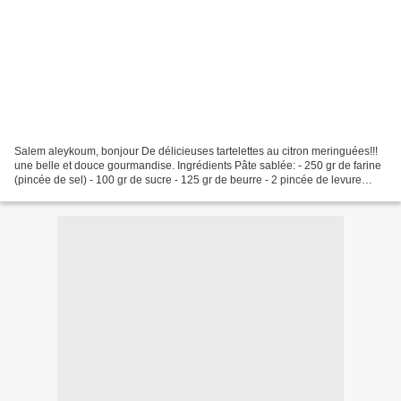
Salem aleykoum, bonjour De délicieuses tartelettes au citron meringuées!!!
une belle et douce gourmandise. Ingrédients Pâte sablée: - 250 gr de farine
(pincée de sel) - 100 gr de sucre - 125 gr de beurre - 2 pincée de levure
chimique - 1 jaune d'oeuf...