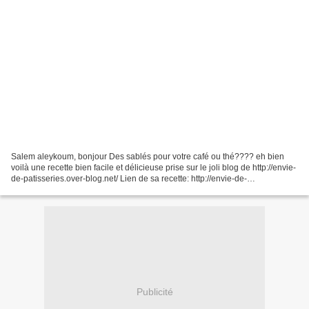
Salem aleykoum, bonjour Des sablés pour votre café ou thé???? eh bien
voilà une recette bien facile et délicieuse prise sur le joli blog de http://envie-
de-patisseries.over-blog.net/ Lien de sa recette: http://envie-de-
patisseries.over-blog.net/article-sables-eventails-a-la-confiture-et-noix-de-
coco-115983355.html...
Publicité