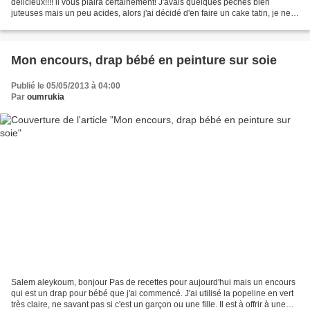
délicieux!!!! il vous plaira certainement! J'avais quelques pêches bien
juteuses mais un peu acides, alors j'ai décidé d'en faire un cake tatin, je ne
sais pas si ça existe déjà mais...
Mon encours, drap bébé en peinture sur soie
Publié le 05/05/2013 à 04:00
Par
oumrukia
Salem aleykoum, bonjour Pas de recettes pour aujourd'hui mais un encours
qui est un drap pour bébé que j'ai commencé. J'ai utilisé la popeline en vert
très claire, ne savant pas si c'est un garçon ou une fille. Il est à offrir à une