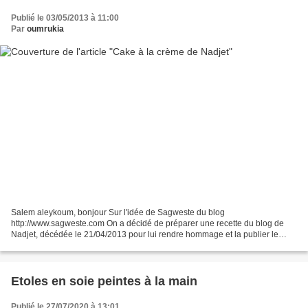
Publié le 03/05/2013 à 11:00
Par
oumrukia
Salem aleykoum, bonjour Sur l'idée de Sagweste du blog
http://www.sagweste.com On a décidé de préparer une recette du blog de
Nadjet, décédée le 21/04/2013 pour lui rendre hommage et la publier le
même jour à la même heure. Donc, c'est aujourd'hui le...
Etoles en soie peintes à la main
Publié le 27/07/2020 à 13:01