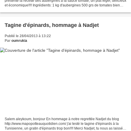
présente la recette des aubergines à la sauce tomate, un plat léger, délicieux
et économique!!!! Ingrédients: 1 kg d'aubergines 500 grs de tomates bien
belles et mures 1 petit oignon...
Tagine d'épinards, hommage à Nadjet
Publié le 28/04/2013 à 13:22
Par
oumrukia
Salem aleykoum, bonjour En hommage à notre regrettée Nadjet du blog
http://www.mapopotteauquotidien.com/ j'ai testé le tagine d'épinards à la
Tunisienne, un gratin d'épinards trop bon!!!! Merci Nadjet, tu nous as laissé