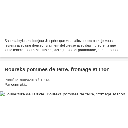
Salem aleykoum, bonjour J'espère que vous allez toutes bien, je vous
reviens avec une douceur vraiment délicieuse avec des ingrédients que
toute femme a dans sa cuisine, facile, rapide et gourmande, que demander
de plus?!!!! En plus avec des pommes que...
Boureks pommes de terre, fromage et thon
Publié le 30/05/2013 à 10:46
Par
oumrukia