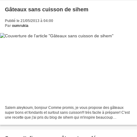
Gâteaux sans cuisson de sihem
Publié le 21/05/2013 à 04:00
Par
oumrukia
Salem aleykoum, bonjour Comme promis, je vous propose des gâteaux
super bons et fondants et surtout sans cuisson!!! très facile à préparer! C'est
une recette que j'ai pris du blog de sihem qui m'inspire beaucoup
http://www.bonoise-recettes.com/ Je vous...