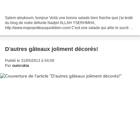
Salem aleykoum, bonjour Voilà une bonne salade bien fraiche que j'ai testé
du blog de notre défunte Nadjet ALLAH YSERHMHA,
http://www.mapopotteauquotidien.com/ C'est une salade qui allie le sucré et
le salé, et dire que je n'ai pas l'habitude mais j'ai...
D'autres gâteaux joliment décorés!
Publié le 31/05/2013 à 04:00
Par
oumrukia