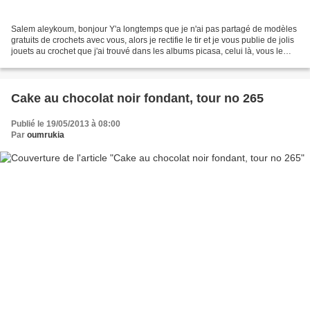
Salem aleykoum, bonjour Y'a longtemps que je n'ai pas partagé de modèles
gratuits de crochets avec vous, alors je rectifie le tir et je vous publie de jolis
jouets au crochet que j'ai trouvé dans les albums picasa, celui là, vous le
trouverez ici: https://picasaweb.google.com/celiamarcon/BichinhosCia#...
Cake au chocolat noir fondant, tour no 265
Publié le 19/05/2013 à 08:00
Par
oumrukia