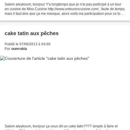
Salem aleykoum, bonjour Y'a longtemps que je n'ai pas participé à un tour
en cuisine de Miss Cuisine http://www.untourencuisine.com/ , faute de temps,
mais il faut dire que ça me manque, alors voilà ma participation pour ce tour!
Donc je dois choisir...
cake tatin aux pêches
Publié le 07/06/2013 à 04:00
Par
oumrukia
Salem aleykoum, bonjour ça vous dit un cake tatin???? simple à faire et