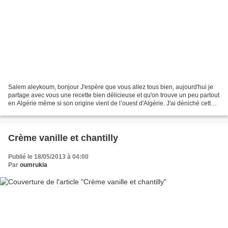
Salem aleykoum, bonjour J'espère que vous allez tous bien, aujourd'hui je
partage avec vous une recette bien délicieuse et qu'on trouve un peu partout
en Algérie même si son origine vient de l’ouest d'Algérie. J'ai déniché cette
recette sur le blog de...
Crème vanille et chantilly
Publié le 18/05/2013 à 04:00
Par
oumrukia