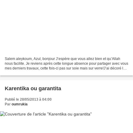
Salem aleykoum, Azul, bonjour J’espère que vous allez bien et qu’Allah
nous facilite. Je reviens après cette longue absence pour partager avec vous
mes derniers travaux, cette fois-ci pas sur soie mais sur verre!J’ai décoré le
verre de la porte du salon...
Karentika ou garantita
Publié le 28/05/2013 à 04:00
Par
oumrukia