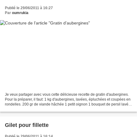
Publié le 29/06/2011 à 16:27
Par
oumrukia
Je veux partager avec vous cette délicieuse recette de gratin d'aubergines.
Pour la préparer, il faut: 1 kg d'aubergines, lavées, épluchées et coupées en
rondelles. 200 gr de viande hâchée 1 petit oignon 1 bouquet de persil lavé
et hâché 3 belles tomates...
Gilet pour fillette
Publié le 29/06/2011 à 16:14