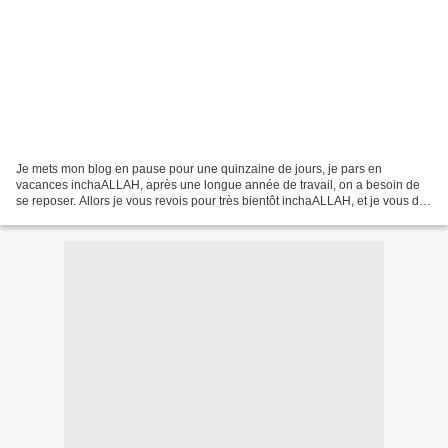
Je mets mon blog en pause pour une quinzaine de jours, je pars en
vacances inchaALLAH, après une longue année de travail, on a besoin de
se reposer. Allors je vous revois pour très bientôt inchaALLAH, et je vous dis
AU REVOIR ET JE VOUS LE DIS AVEC DES...