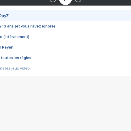
 DayZ
 a 13 ans (et vous l'avez ignoré)
e (littéralement)
im Rayan
 toutes les règles
s les jeux vidéo
us choquant de Rockstar ? - Le scandale BULLY
e plus moche de Steam
du RÊVE tourne au CAUCHEMAR
pendant 8 heures
it… à tort