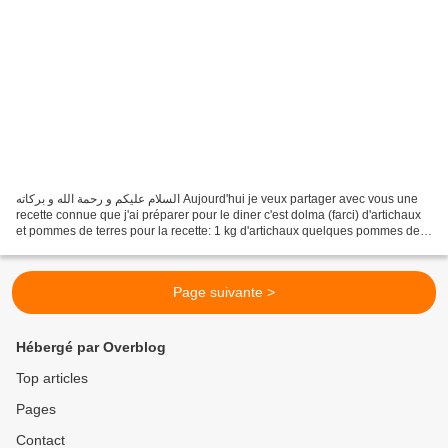
السلام عليكم و رحمة الله و بركاته Aujourd'hui je veux partager avec vous une
recette connue que j'ai préparer pour le diner c'est dolma (farci) d'artichaux
et pommes de terres pour la recette: 1 kg d'artichaux quelques pommes de
terre (ça depend du nombre...
Page suivante >
Hébergé par Overblog
Top articles
Pages
Contact