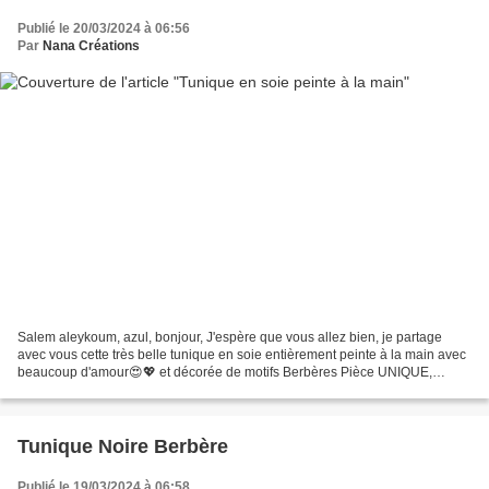
Publié le 20/03/2024 à 06:56
Par
Nana Créations
Salem aleykoum, azul, bonjour, J'espère que vous allez bien, je partage
avec vous cette très belle tunique en soie entièrement peinte à la main avec
beaucoup d'amour😍💖 et décorée de motifs Berbères Pièce UNIQUE,
disponible à la vente Je suis à Alger,...
Tunique Noire Berbère
Publié le 19/03/2024 à 06:58