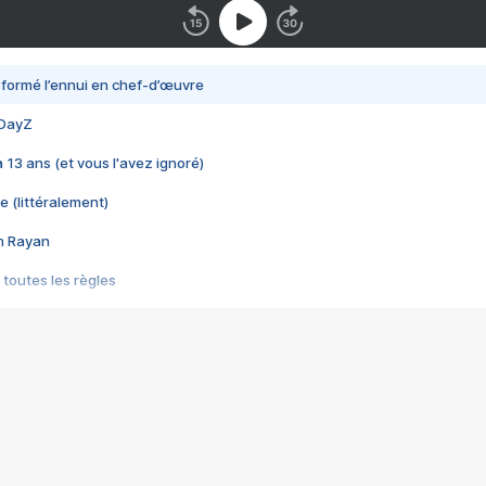
nsformé l’ennui en chef-d’œuvre
 DayZ
 a 13 ans (et vous l'avez ignoré)
e (littéralement)
im Rayan
 toutes les règles
s les jeux vidéo
us choquant de Rockstar ? - Le scandale BULLY
e plus moche de Steam
du RÊVE tourne au CAUCHEMAR
pendant 8 heures