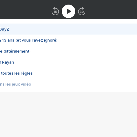
 DayZ
 a 13 ans (et vous l'avez ignoré)
e (littéralement)
im Rayan
 toutes les règles
s les jeux vidéo
us choquant de Rockstar ? - Le scandale BULLY
e plus moche de Steam
du RÊVE tourne au CAUCHEMAR
pendant 8 heures