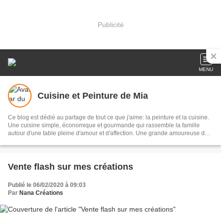
Publicité
MENU
Cuisine et Peinture de Mia
Ce blog est dédié au partage de tout ce que j'aime: la peinture et la cuisine.
Une cuisine simple, économique et gourmande qui rassemble la famille
autour d'une table pleine d'amour et d'affection. Une grande amoureuse du
fait-main, j'ai touché un peu à tout. J'ai un grand penchant envers les
couleurs et la peinture sur tous supports: verre, bois, poterie et tissu.
J'espère que vous allez vous retrouver et trouver votre bonheur sur mon
blog. Je travaille aussi sur commande. Je suis Algérienne et j'habite Alger.
Vente flash sur mes créations
Bienvenu à tous.
Publié le 06/02/2020 à 09:03
Par
Nana Créations