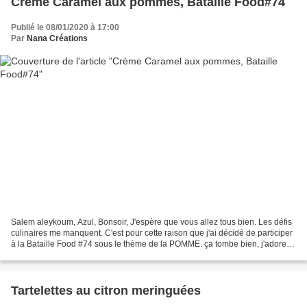
Crème Caramel aux pommes, Bataille Food#74
Publié le 08/01/2020 à 17:00
Par
Nana Créations
Salem aleykoum, Azul, Bonsoir, J'espère que vous allez tous bien. Les défis
culinaires me manquent. C'est pour cette raison que j'ai décidé de participer
à la Bataille Food #74 sous le thème de la POMME. ça tombe bien, j'adore
ce fruit! Ce jeu a été crée...
Tartelettes au citron meringuées