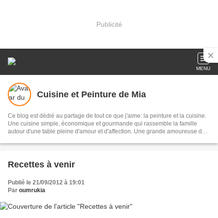
Publicité
MENU
Cuisine et Peinture de Mia
Ce blog est dédié au partage de tout ce que j'aime: la peinture et la cuisine.
Une cuisine simple, économique et gourmande qui rassemble la famille
autour d'une table pleine d'amour et d'affection. Une grande amoureuse du
fait-main, j'ai touché un peu à tout. J'ai un grand penchant envers les
couleurs et la peinture sur tous supports: verre, bois, poterie et tissu.
J'espère que vous allez vous retrouver et trouver votre bonheur sur mon
blog. Je travaille aussi sur commande. Je suis Algérienne et j'habite Alger.
Recettes à venir
Bienvenu à tous.
Publié le 21/09/2012 à 19:01
Par
oumrukia