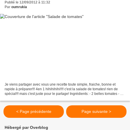
Publié le 12/09/2012 à 11:32
Par
oumrukia
Je viens partager avec vous une recette toute simple, fraiche, bonne et
rapide à préparer!!! 4en 1 hihihihihi!!!! c'est la salade de tomates! rien de
spécial!!! mais c'est juste pour le partage! Ingrédients: - 2 belles tomates - 1/2
oignon - 1 petite...
< Page précédente
Page suivante >
Hébergé par Overblog