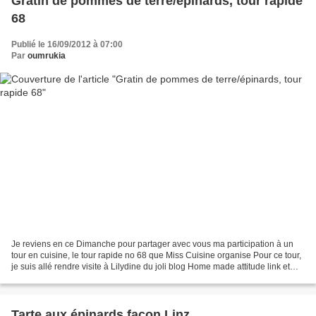
Gratin de pommes de terre/épinards, tour rapide
68
Publié le 16/09/2012 à 07:00
Par
oumrukia
Je reviens en ce Dimanche pour partager avec vous ma participation à un
tour en cuisine, le tour rapide no 68 que Miss Cuisine organise Pour ce tour,
je suis allé rendre visite à Lilydine du joli blog Home made attitude link et
c'est floriane 74 link...
Tarte aux épinards façon Linz