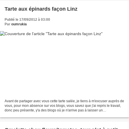
Tarte aux épinards façon Linz
Publié le 17/09/2012 à 03:00
Par
oumrukia
Avant de partager avec vous cette tarte salée, je tiens à m'excuser auprès de
vous, pour mon absence sur vos blogs, vous savez que j'ai repris le travail,
donc peu présente, y'a des blogs où je n'arrive pas à laisser un
commentaire! Je répondrais à vos...