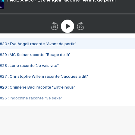
#30 : Eve Angeli raconte "Avant de partir"
#29 : MC Solaar raconte "Bouge de là"
28 : Lorie raconte "Je vais vite"
#27 : Christophe Willem raconte "Jacques a dit"
#26 : Chimène Badi raconte "Entre nous"
#25 : Indochine raconte "3e sexe"
#24 : Zaho raconte "C'est chelou"
#23 : Patrick Bruel raconte "Au café des délices"
#22 : Kyo raconte "Le chemin"